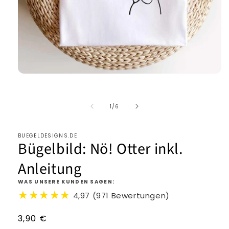
von
1
/
6
BUEGELDESIGNS.DE
Bügelbild: Nö! Otter inkl.
Anleitung
WAS UNSERE KUNDEN SAGEN:
★★★★★
4,97 (971 Bewertungen)
Normaler
3,90 €