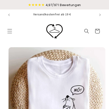
Direkt
★★★★★
zum
4,97/971 Bewertungen
Inhalt
Versandkostenfrei ab 19 €
Warenkorb
duktinformationen
ingen