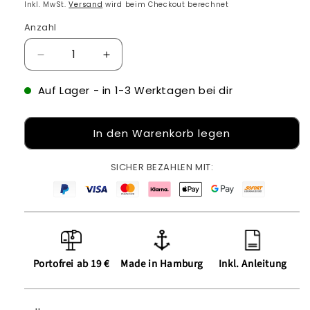
Preis
Inkl. MwSt.
Versand
wird beim Checkout berechnet
Anzahl
Verringere
Erhöhe
die
die
Menge
Menge
Auf Lager
- in 1-3 Werktagen bei dir
für
für
Bügelbild:
Bügelbild:
In den Warenkorb legen
Nö!
Nö!
Otter
Otter
inkl.
inkl.
SICHER BEZAHLEN MIT:
Anleitung
Anleitung
Portofrei ab 19 €
Made in Hamburg
Inkl. Anleitung