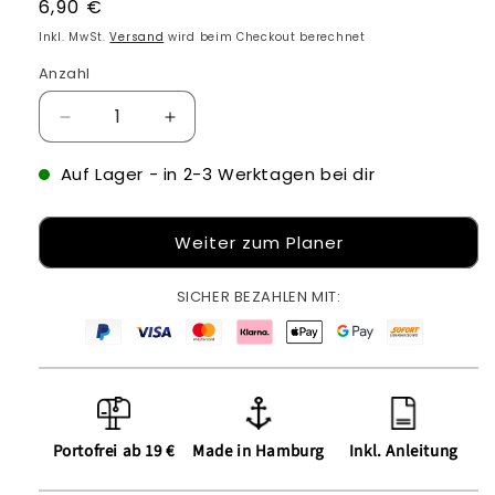
Normaler
6,90 €
Preis
Inkl. MwSt.
Versand
wird beim Checkout berechnet
Anzahl
Verringere
Erhöhe
die
die
Menge
Menge
Auf Lager
- in 2-3 Werktagen bei dir
für
für
Bügelbilder
Bügelbilder
Weiter zum Planer
zum
zum
selbst
selbst
gestalten
gestalten
SICHER BEZAHLEN MIT:
Portofrei ab 19 €
Made in Hamburg
Inkl. Anleitung