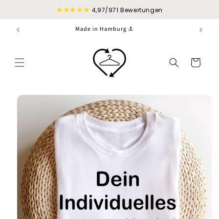
Direkt
★★★★★
zum
4,97/971 Bewertungen
Inhalt
Made in Hamburg ⚓
Warenkorb
duktinformationen
ingen