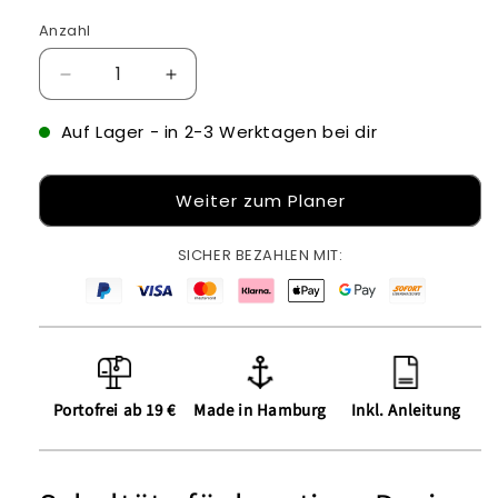
Anzahl
Verringere
Erhöhe
die
die
Menge
Menge
Auf Lager
- in 2-3 Werktagen bei dir
für
für
Schultüte
Schultüte
Weiter zum Planer
für
für
kreatives
kreatives
Design
Design
SICHER BEZAHLEN MIT:
Portofrei ab 19 €
Made in Hamburg
Inkl. Anleitung