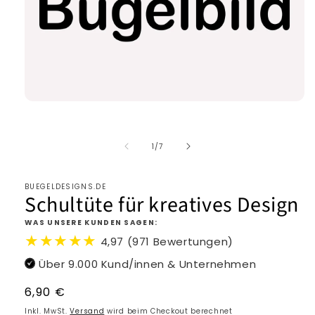
von
1
/
7
BUEGELDESIGNS.DE
Schultüte für kreatives Design
WAS UNSERE KUNDEN SAGEN:
★★★★★
4,97 (971 Bewertungen)
Über 9.000 Kund/innen & Unternehmen
Normaler
6,90 €
Preis
Inkl. MwSt.
Versand
wird beim Checkout berechnet