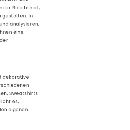
der Beliebtheit,
u gestalten. In
und analysieren,
Ihnen eine
lder
d dekorative
erschiedenen
hen, Sweatshirts
icht es,
 den eigenen