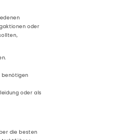
hiedenen
ngaktionen oder
ollten,
en.
d benötigen
leidung oder als
über die besten