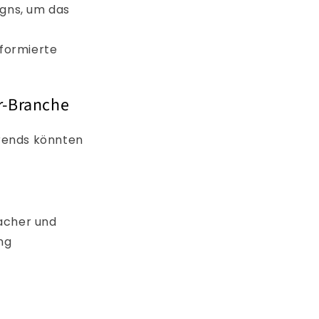
igns, um das
nformierte
r-Branche
Trends könnten
facher und
ng