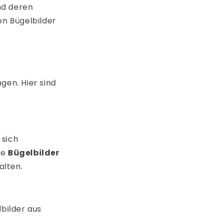
nd deren
en Bügelbilder
gen. Hier sind
sich
ie
Bügelbilder
alten.
bilder aus