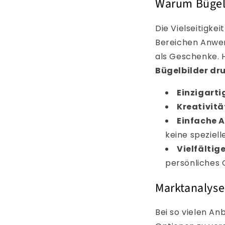
Warum Bügelb
Die Vielseitigke
Bereichen Anwen
als Geschenke. H
Bügelbilder dr
Einzigarti
Kreativitä
Einfache 
keine speziell
Vielfältig
persönliches 
Marktanalyse
Bei so vielen An