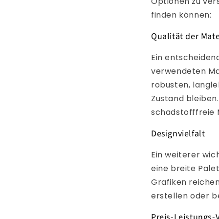
Optionen zu vers
finden können:
Qualität der Mate
Ein entscheidend
verwendeten Mat
robusten, langl
Zustand bleiben.
schadstofffreie
Designvielfalt
Ein weiterer wic
eine breite Pale
Grafiken reichen
erstellen oder b
Preis-Leistungs-