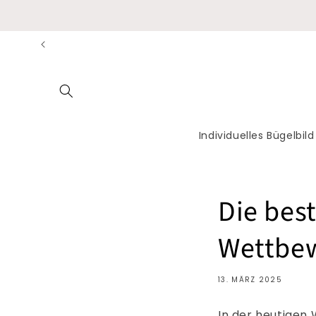
Direkt
zum
Inhalt
Individuelles Bügelbild
Die best
Wettbew
13. MÄRZ 2025
In der heutigen 