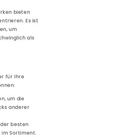
arken bieten
trieren. Es ist
den, um
chwinglich als
r für Ihre
önnen:
n, um die
cks anderer
 der besten
 im Sortiment.