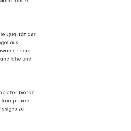
 Marktführer
ie Qualität der
egel aus
inwandfreiem
eundliche und
Anbieter bieten
zu komplexen
Designs zu