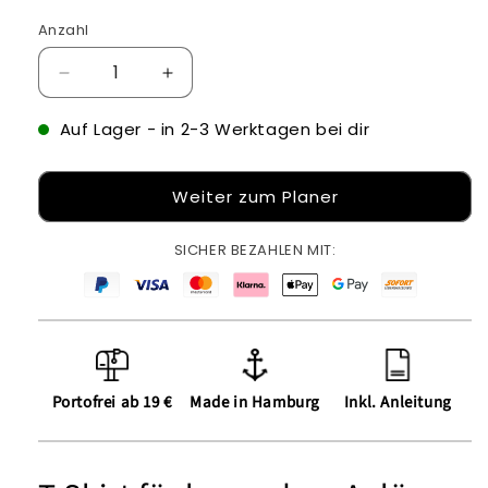
Anzahl
Verringere
Erhöhe
die
die
Menge
Menge
Auf Lager
- in 2-3 Werktagen bei dir
für
für
T-
T-
Weiter zum Planer
Shirt
Shirt
für
für
besondere
besondere
SICHER BEZAHLEN MIT:
Anlässe
Anlässe
Portofrei ab 19 €
Made in Hamburg
Inkl. Anleitung