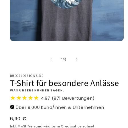
von
1
/
6
BUEGELDESIGNS.DE
T-Shirt für besondere Anlässe
WAS UNSERE KUNDEN SAGEN:
★★★★★
4,97 (971 Bewertungen)
Über 9.000 Kund/innen & Unternehmen
Normaler
6,90 €
Preis
Inkl. MwSt.
Versand
wird beim Checkout berechnet