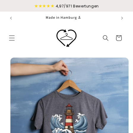
Direkt
★★★★★
zum
4,97/971 Bewertungen
Inhalt
Made in Hamburg ⚓
Warenkorb
duktinformationen
ingen