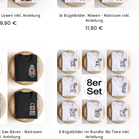
: Löwen inkl. Anleitung
3x Bügelbilder: Möwen - Matrosen inkl.
Anleitung
Normaler
19,90 €
Normaler
11,90 €
Preis
Preis
: See-Bären - Matrosen
8 Bügelbilder im Bundle: Nö-Tiere inkl.
l. Anleitung
Anleitung