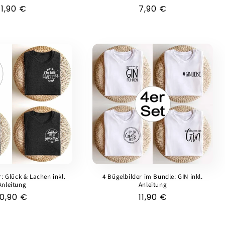
Normaler
11,90 €
Normaler
7,90 €
Preis
Preis
r: Glück & Lachen inkl.
4 Bügelbilder im Bundle: GIN inkl.
Anleitung
Anleitung
Normaler
10,90 €
Normaler
11,90 €
Preis
Preis