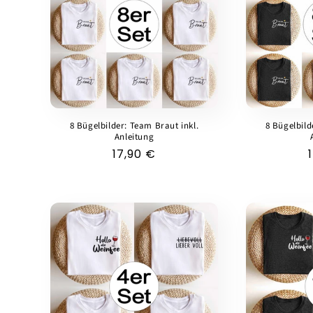
g
o
r
i
8 Bügelbilder: Team Braut inkl.
8 Bügelbild
Anleitung
Normaler
17,90 €
e
Preis
: