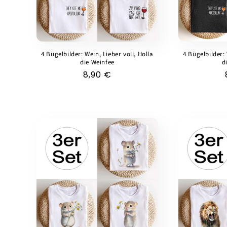
4 Bügelbilder: Wein, Lieber voll, Holla
4 Bügelbilder: 
die Weinfee
d
Normaler
8,90 €
Preis