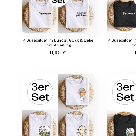
4 Bügelbilder im Bundle: Glück & Liebe
4 Bügelbilder i
inkl. Anleitung
ink
Normaler
11,90 €
Preis