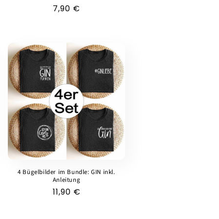
Normaler
7,90 €
Preis
4 Bügelbilder im Bundle: GIN inkl.
Anleitung
Normaler
11,90 €
Preis