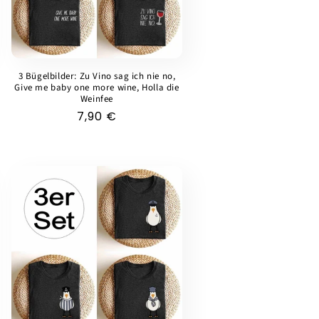
3 Bügelbilder: Zu Vino sag ich nie no,
Give me baby one more wine, Holla die
Weinfee
Normaler
7,90 €
Preis