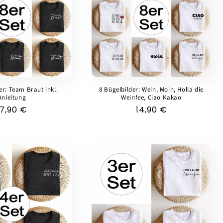
er: Team Braut inkl.
8 Bügelbilder: Wein, Moin, Holla die
Anleitung
Weinfee, Ciao Kakao
Normaler
17,90 €
Normaler
14,90 €
Preis
Preis