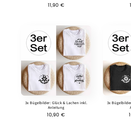
Normaler
11,90 €
Preis
3x Bügelbilder: Glück & Lachen inkl.
3x Bügelbilde
Anleitung
Normaler
10,90 €
Preis