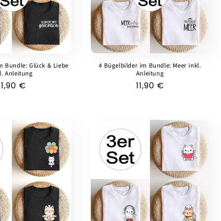
m Bundle: Glück & Liebe
4 Bügelbilder im Bundle: Meer inkl.
l. Anleitung
Anleitung
Normaler
11,90 €
Normaler
11,90 €
Preis
Preis