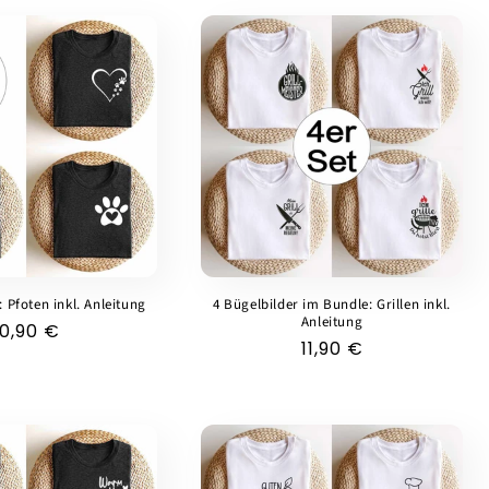
: Pfoten inkl. Anleitung
4 Bügelbilder im Bundle: Grillen inkl.
Anleitung
Normaler
10,90 €
Normaler
11,90 €
Preis
Preis