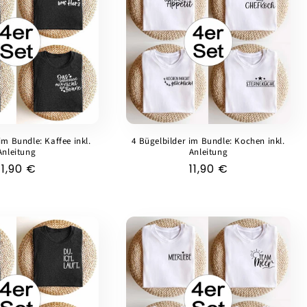
im Bundle: Kaffee inkl.
4 Bügelbilder im Bundle: Kochen inkl.
Anleitung
Anleitung
Normaler
11,90 €
Normaler
11,90 €
Preis
Preis