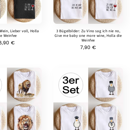
Wein, Lieber voll, Holla
3 Bügelbilder: Zu Vino sag ich nie no,
ie Weinfee
Give me baby one more wine, Holla die
Weinfee
Normaler
8,90 €
Normaler
7,90 €
Preis
Preis