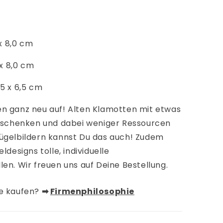
 x 8,0 cm
 x 8,0 cm
5 x 6,5 cm
n ganz neu auf! Alten Klamotten mit etwas
n schenken und dabei weniger Ressourcen
ügelbildern kannst Du das auch!
Zudem
ldesigns tolle, individuelle
len. Wir freuen uns auf Deine Bestellung.
de kaufen?
➡︎
Firmenphilosophie