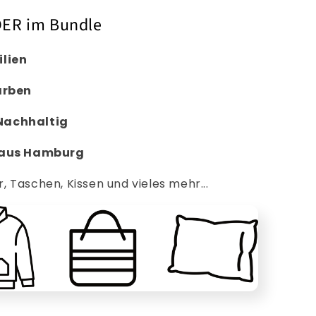
ER im Bundle
ilien
arben
Nachhaltig
 aus Hamburg
r, Taschen, Kissen und vieles mehr...