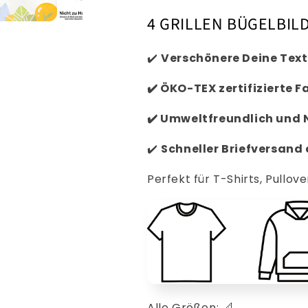
4 GRILLEN BÜGELBILD
✔️
Verschönere Deine Text
✔️
ÖKO-TEX zertifizierte F
✔️
Umweltfreundlich und 
✔️
Schneller
Briefversand
Perfekt für T-Shirts, Pullove
Alle Größen: 📐