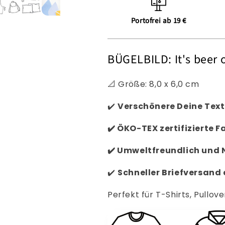
Portofrei ab 19 €
BÜGELBILD: It's beer 
📐 Größe: 8,0
x 6,0 cm
✔️
Verschönere Deine Text
✔️
ÖKO-TEX zertifizierte F
✔️
Umweltfreundlich und 
✔️
Schneller
Briefversand
Perfekt für T-Shirts, Pullove