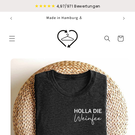
Direkt
★★★★★
zum
4,97/971 Bewertungen
Inhalt
Made in Hamburg ⚓
Warenkorb
duktinformationen
ingen