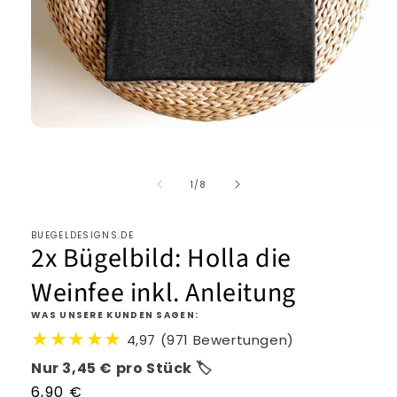
von
1
/
8
BUEGELDESIGNS.DE
2x Bügelbild: Holla die
Weinfee inkl. Anleitung
WAS UNSERE KUNDEN SAGEN:
★★★★★
4,97 (971 Bewertungen)
Nur 3,45 € pro Stück 🏷️
Normaler
6,90 €