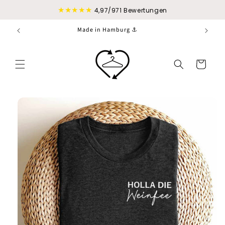
Direkt
★★★★★
zum
4,97/971 Bewertungen
Inhalt
Made in Hamburg ⚓
Warenkorb
duktinformationen
ingen