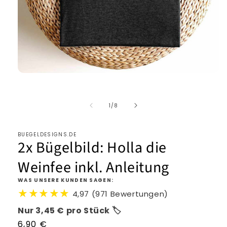
von
1
/
8
BUEGELDESIGNS.DE
2x Bügelbild: Holla die
Weinfee inkl. Anleitung
WAS UNSERE KUNDEN SAGEN:
★★★★★
4,97 (971 Bewertungen)
Nur 3,45 € pro Stück 🏷️
Normaler
6,90 €