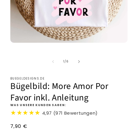
von
1
/
6
BUEGELDESIGNS.DE
Bügelbild: More Amor Por
Favor inkl. Anleitung
WAS UNSERE KUNDEN SAGEN:
★★★★★
4,97 (971 Bewertungen)
Normaler
7,90 €