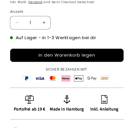
Preis
Inkl. MwSt.
Versand
wird beim Checkout berechnet
Anzahl
Verringere
Erhöhe
die
die
Menge
Menge
Auf Lager
- in 1-3 Werktagen bei dir
für
für
Bügelbild:
Bügelbild:
In den Warenkorb legen
More
More
Amor
Amor
Por
Por
SICHER BEZAHLEN MIT:
Favor
Favor
inkl.
inkl.
Anleitung
Anleitung
Portofrei ab 19 €
Made in Hamburg
Inkl. Anleitung