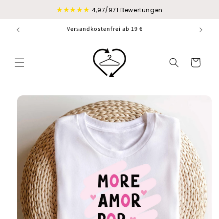
Direkt
★★★★★
zum
4,97/971 Bewertungen
Inhalt
Versandkostenfrei ab 19 €
Warenkorb
duktinformationen
ingen