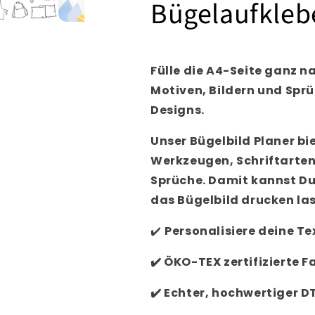
Bügelaufkleb
Fülle die A4-Seite ganz 
Motiven, Bildern und Spr
Designs.
Unser Bügelbild Planer bi
Werkzeugen, Schriftarten
Sprüche. Damit kannst Du
das Bügelbild drucken la
✔️
Personalisiere
deine Tex
✔️
ÖKO-TEX zertifizierte F
✔️
Echter, hochwertiger D