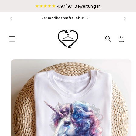
Direkt
★★★★★
zum
4,97/971 Bewertungen
Inhalt
Versandkostenfrei ab 19 €
Warenkorb
duktinformationen
ingen