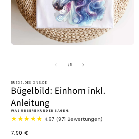
von
1
/
5
BUEGELDESIGNS.DE
Bügelbild: Einhorn inkl.
Anleitung
WAS UNSERE KUNDEN SAGEN:
★★★★★
4,97 (971 Bewertungen)
Normaler
7,90 €