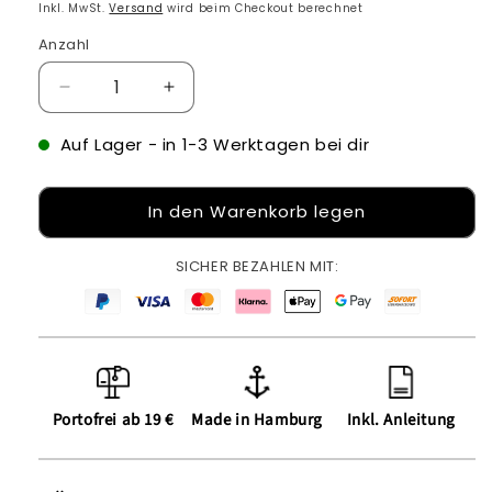
Preis
Inkl. MwSt.
Versand
wird beim Checkout berechnet
Anzahl
Verringere
Erhöhe
die
die
Menge
Menge
Auf Lager
- in 1-3 Werktagen bei dir
für
für
Bügelbild:
Bügelbild:
In den Warenkorb legen
Einhorn
Einhorn
inkl.
inkl.
Anleitung
Anleitung
SICHER BEZAHLEN MIT:
Portofrei ab 19 €
Made in Hamburg
Inkl. Anleitung