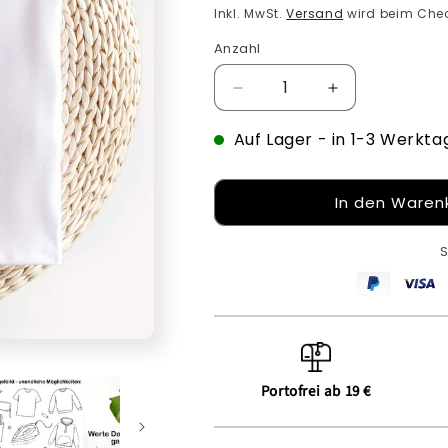
Preis
Inkl. MwSt.
Versand
wird beim Chec
Anzahl
Verringere
Erhöhe
die
die
Auf Lager
Menge
- in 1-3 Werkta
Menge
für
für
Bügelbild:
Bügelbild:
Erkenne
Erkenne
In den Waren
die
die
Zeichen
Zeichen
S
inkl.
inkl.
Anleitung
Anleitung
Portofrei ab 19 €