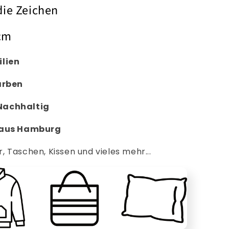
ie Zeichen
 cm
ilien
arben
Nachhaltig
 aus Hamburg
r, Taschen, Kissen und vieles mehr...