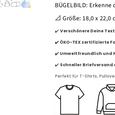
BÜGELBILD: Erkenne d
📐 Größe: 18
,0 x 22,0
✔️
Verschönere Deine Text
✔️
ÖKO-TEX zertifizierte F
✔️
Umweltfreundlich und 
✔️
Schneller
Briefversand
Perfekt für T-Shirts, Pullove