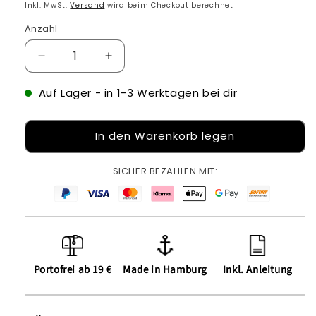
Preis
Inkl. MwSt.
Versand
wird beim Checkout berechnet
Anzahl
Verringere
Erhöhe
die
die
Menge
Menge
Auf Lager
- in 1-3 Werktagen bei dir
für
für
Bügelbild:
Bügelbild:
In den Warenkorb legen
Segelschiff
Segelschiff
inkl.
inkl.
Anleitung
Anleitung
SICHER BEZAHLEN MIT:
Portofrei ab 19 €
Made in Hamburg
Inkl. Anleitung