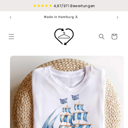
Direkt
★★★★★
zum
4,97/971 Bewertungen
Inhalt
Made in Hamburg ⚓
Warenkorb
duktinformationen
ingen