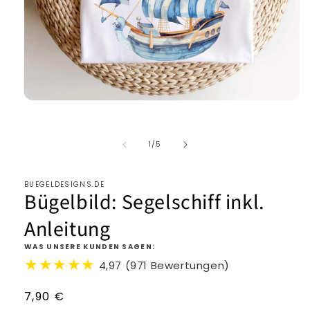
von
1
/
5
BUEGELDESIGNS.DE
Bügelbild: Segelschiff inkl.
Anleitung
WAS UNSERE KUNDEN SAGEN:
★★★★★
4,97 (971 Bewertungen)
Normaler
7,90 €