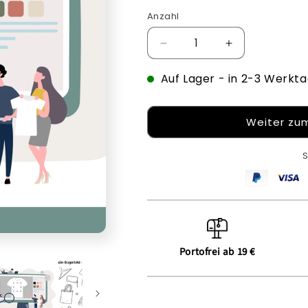
Anzahl
Verringere
Erhöhe
die
die
Auf Lager
Menge
- in 2-3 Werkta
Menge
für
für
Bügelbilder
Bügelbilder
für
für
Weiter zum
Hoodies
Hoodies
S
Portofrei ab 19 €