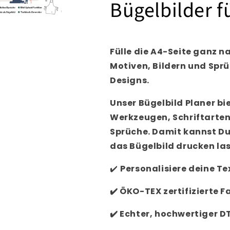
Bügelbilder f
Fülle die A4-Seite ganz 
Motiven, Bildern und Spr
Designs.
Unser Bügelbild Planer bi
Werkzeugen, Schriftarten
Sprüche. Damit kannst Du
das Bügelbild drucken la
✔️
Personalisiere
deine Tex
✔️
ÖKO-TEX zertifizierte F
✔️
Echter, hochwertiger D