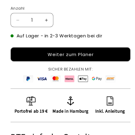
Anzahl
Verringere
Erhöhe
die
die
Menge
Menge
Auf Lager
- in 2-3 Werktagen bei dir
für
für
DTF
DTF
Weiter zum Planer
einfache
einfache
Gestaltung
Gestaltung
SICHER BEZAHLEN MIT:
Portofrei ab 19 €
Made in Hamburg
Inkl. Anleitung