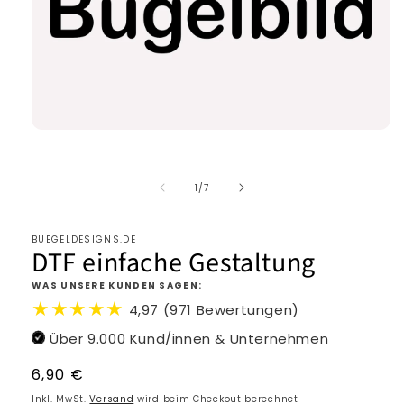
von
1
/
7
BUEGELDESIGNS.DE
DTF einfache Gestaltung
WAS UNSERE KUNDEN SAGEN:
★★★★★
4,97 (971 Bewertungen)
Über 9.000 Kund/innen & Unternehmen
Normaler
6,90 €
Preis
Inkl. MwSt.
Versand
wird beim Checkout berechnet