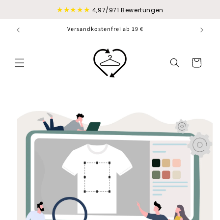
Direkt
★★★★★
zum
4,97/971 Bewertungen
Inhalt
Versandkostenfrei ab 19 €
Warenkorb
duktinformationen
ingen