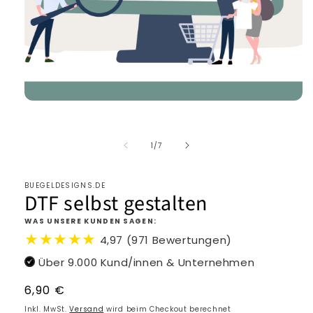
von
1
/
7
BUEGELDESIGNS.DE
DTF selbst gestalten
WAS UNSERE KUNDEN SAGEN:
★★★★★
4,97 (971 Bewertungen)
Über 9.000 Kund/innen & Unternehmen
Normaler
6,90 €
Preis
Inkl. MwSt.
Versand
wird beim Checkout berechnet