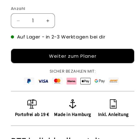
Anzahl
Verringere
Erhöhe
die
die
Menge
Menge
Auf Lager
- in 2-3 Werktagen bei dir
für
für
DTF
DTF
Weiter zum Planer
selbst
selbst
gestalten
gestalten
SICHER BEZAHLEN MIT:
Portofrei ab 19 €
Made in Hamburg
Inkl. Anleitung