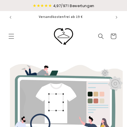
Direkt
★★★★★
zum
4,97/971 Bewertungen
Inhalt
Versandkostenfrei ab 19 €
Warenkorb
duktinformationen
ingen