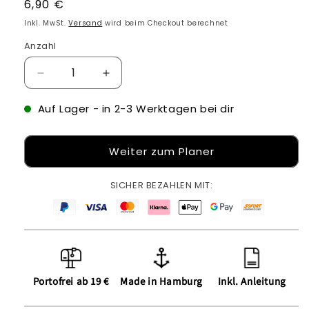
Normaler
6,90 €
Preis
Inkl. MwSt.
Versand
wird beim Checkout berechnet
Anzahl
Verringere
Erhöhe
die
die
Menge
Menge
Auf Lager
- in 2-3 Werktagen bei dir
für
für
Iron-
Iron-
Weiter zum Planer
on
on
Patches
Patches
für
für
SICHER BEZAHLEN MIT:
Jeans
Jeans
-
-
Bügelbild
Bügelbild
Portofrei ab 19 €
Made in Hamburg
Inkl. Anleitung