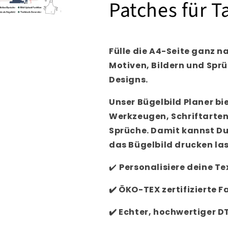
Patches für T
Fülle die A4-Seite ganz 
Motiven, Bildern und Spr
Designs.
Unser Bügelbild Planer bi
Werkzeugen, Schriftarten
Sprüche. Damit kannst Du
das Bügelbild drucken la
✔️
Personalisiere
deine Tex
✔️
ÖKO-TEX zertifizierte F
✔️
Echter, hochwertiger D