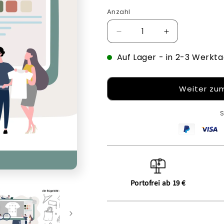
Anzahl
Verringere
Erhöhe
die
die
Auf Lager
Menge
- in 2-3 Werkta
Menge
für
für
Patches
Patches
für
für
Weiter zum
Taschen
Taschen
-
-
S
Bügelbild
Bügelbild
Portofrei ab 19 €