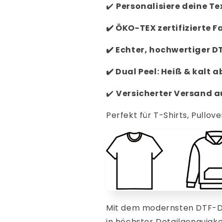
✔️
Personalisiere
deine Tex
✔️
ÖKO-TEX zertifizierte F
✔️
Echter, hochwertiger D
✔️
Dual Peel: Heiß & kalt 
✔️
V
ersicherter Versand 
Perfekt für T-Shirts, Pullove
Mit dem modernsten DTF-Dr
in höchster Detailgenauigke