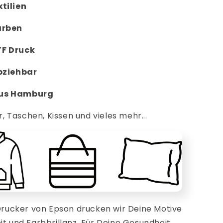
tilien
arben
TF Druck
abziehbar
aus Hamburg
r, Taschen, Kissen und vieles mehr...
ucker von Epson drucken wir Deine Motive
it und Farbbrillanz. Für Deine Gesundheit