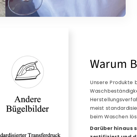
Warum B
Unsere Produkte b
Waschbeständigkei
Herstellungsverfa
meist standardisi
beim Waschen lös
Darüber hinaus s
zertifiziert und 