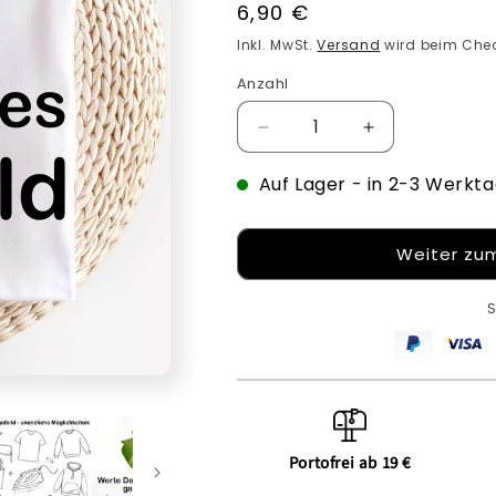
Normaler
6,90 €
Preis
Inkl. MwSt.
Versand
wird beim Chec
Anzahl
Verringere
Erhöhe
die
die
Auf Lager
Menge
- in 2-3 Werkta
Menge
für
für
T-
T-
Shirt
Shirt
Weiter zum
mit
mit
eigenem
eigenem
S
Text
Text
gestalten
gestalten
-
-
individuelles
individuelles
Bügelbild
Bügelbild
Portofrei ab 19 €