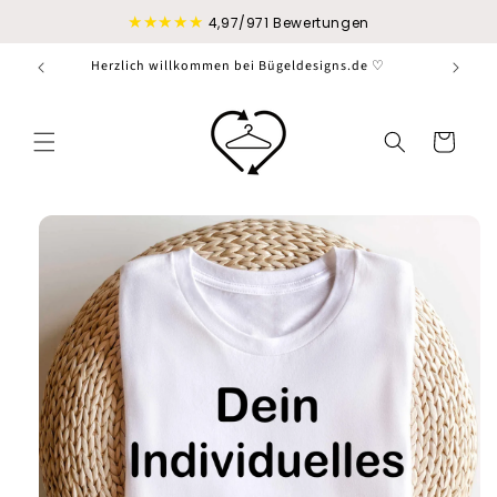
Direkt
★★★★★
zum
4,97/971 Bewertungen
Inhalt
Herzlich willkommen bei Bügeldesigns.de ♡
Warenkorb
duktinformationen
ingen