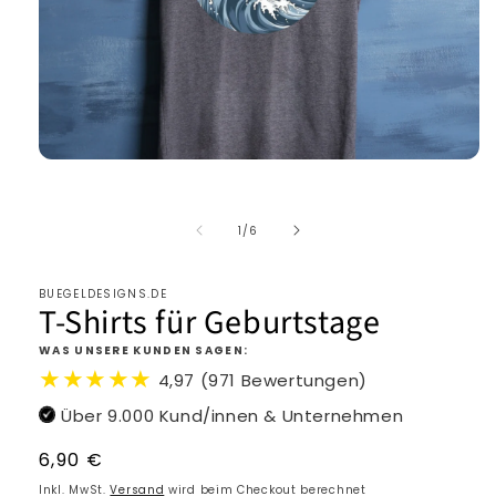
von
1
/
6
BUEGELDESIGNS.DE
T-Shirts für Geburtstage
WAS UNSERE KUNDEN SAGEN:
★★★★★
4,97 (971 Bewertungen)
Über 9.000 Kund/innen & Unternehmen
Normaler
6,90 €
Preis
Inkl. MwSt.
Versand
wird beim Checkout berechnet