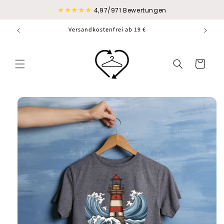
Direkt
★★★★★
zum
4,97/971 Bewertungen
Inhalt
Versandkostenfrei ab 19 €
Warenkorb
duktinformationen
ingen