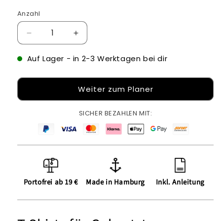
Anzahl
Verringere
Erhöhe
die
die
Menge
Menge
Auf Lager
- in 2-3 Werktagen bei dir
für
für
T-
T-
Weiter zum Planer
Shirts
Shirts
für
für
Geburtstage
Geburtstage
SICHER BEZAHLEN MIT:
Portofrei ab 19 €
Made in Hamburg
Inkl. Anleitung